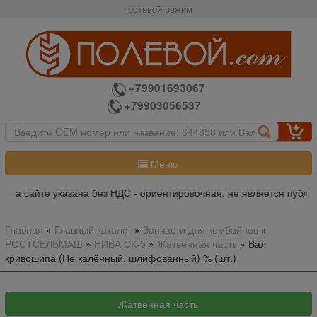
Гостевой режим
+79901693067
+79903056537
Меню
на сайте указана без НДС - ориентировочная, не является публич
Главная
»
Главный каталог
»
Запчасти для комбайнов
»
РОСТСЕЛЬМАШ
»
НИВА СК-5
»
Жатвенная часть
»
Вал
кривошипа (Не калённый, шлифованный) % (шт.)