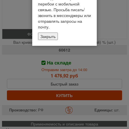
перебои с мобильной
связью. Просьба писать/
звонить в мессенджеры или
отправлять запросы на
почту.
ФОТО
Закрыть
Вал кривошипа (Не калённый, шлифованный) % (шт.)
60612
На складе
Отправим завтра до 14:00
1 476,92 руб
Быстрый заказ
КУПИТЬ
Производство:
РФ
Единицы:
шт.
Применяемость и описание товара