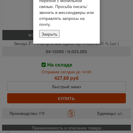
перебои с мобильной
связью. Просьба писать/
звонить в мессенджеры или
отправлять запросы на
почту.
Закрыть
ФОТО
Звезда Z- 7 t-38 ф-25мм одностор \Н.023.203\ % (шт.)
54-10250 / Н.023.203
На складе
Отправим сегодня до 14:00
427,69 руб
Быстрый заказ
КУПИТЬ
Производство:
РФ
Единицы:
шт.
Применяемость и описание товара