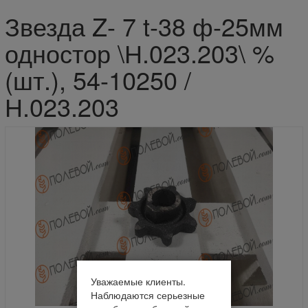
Звезда Z- 7 t-38 ф-25мм
одностор \Н.023.203\ %
(шт.), 54-10250 /
Н.023.203
Уважаемые клиенты.
Наблюдаются серьезные