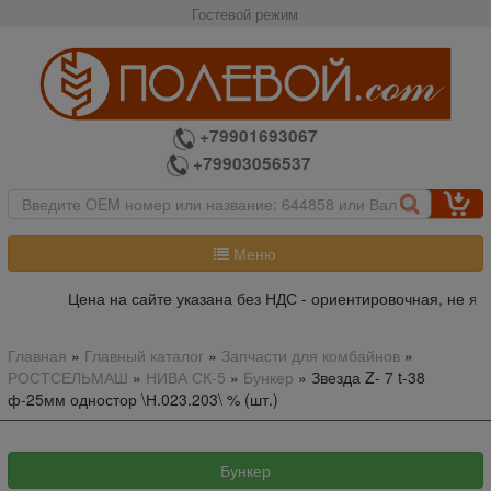
Гостевой режим
+79901693067
+79903056537
Меню
Цена на сайте указана без НДС - ориентировочная, не явл
Главная
»
Главный каталог
»
Запчасти для комбайнов
»
РОСТСЕЛЬМАШ
»
НИВА СК-5
»
Бункер
»
Звезда Z- 7 t-38
ф-25мм одностор \Н.023.203\ % (шт.)