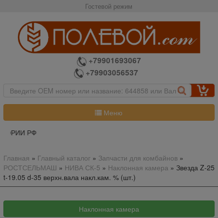
Гостевой режим
+79901693067
+79903056537
Меню
ТОРИИ РФ
Главная
»
Главный каталог
»
Запчасти для комбайнов
»
РОСТСЕЛЬМАШ
»
НИВА СК-5
»
Наклонная камера
»
Звезда Z-25
t-19.05 d-35 верхн.вала накл.кам. % (шт.)