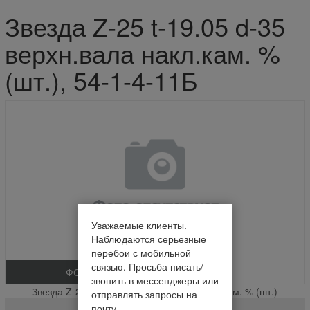
Звезда Z-25 t-19.05 d-35
верхн.вала накл.кам. %
(шт.), 54-1-4-11Б
Уважаемые клиенты.
Наблюдаются серьезные
перебои с мобильной
связью. Просьба писать/
ФОТО
звонить в мессенджеры или
Звезда Z-25 t-19.05 d-35 верхн.вала накл.кам. % (шт.)
отправлять запросы на
почту.
54-1-4-11Б