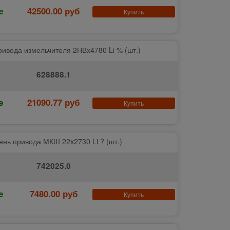
е
42500.00 руб
Купить
ривода измельчителя 2НВх4780 Li % (шт.)
628888.1
е
21090.77 руб
Купить
ень привода МКШ 22x2730 Li ? (шт.)
742025.0
е
7480.00 руб
Купить