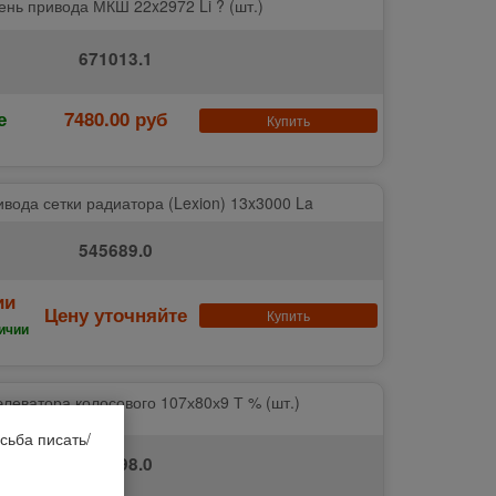
ень привода МКШ 22x2972 Li ? (шт.)
671013.1
е
7480.00 руб
Купить
вода сетки радиатора (Lexion) 13x3000 La
545689.0
ии
Цену уточняйте
Купить
ичии
элеватора колосового 107х80х9 Т % (шт.)
сьба писать/
619298.0