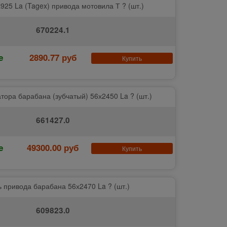
925 La (Tagex) привода мотовила Т ? (шт.)
670224.1
е
2890.77 руб
Купить
тора барабана (зубчатый) 56х2450 La ? (шт.)
661427.0
е
49300.00 руб
Купить
 привода барабана 56х2470 La ? (шт.)
609823.0