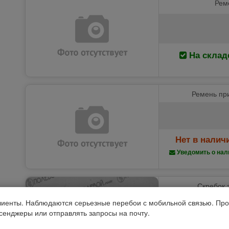
Рем
На склад
Ремень при
Нет в налич
Уведомить о нал
Скребок 
иенты. Наблюдаются серьезные перебои с мобильной связью. Про
ссенджеры или отправлять запросы на почту.