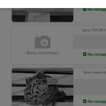
На склад
Цепь ТНК 38.4 (
На склад
Цепь элеватора
На склад