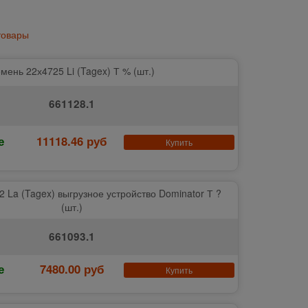
товары
мень 22х4725 Li (Tagex) Т % (шт.)
661128.1
е
11118.46 руб
Купить
 La (Tagex) выгрузное устройство Dominator Т ?
(шт.)
661093.1
е
7480.00 руб
Купить