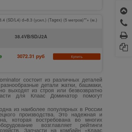
4 (SD/L4) d=8.3 (усил.) (Tagex) (5 метров)**+ (м.)
38.4VB/SD/J2A
е
3072.31 руб
Купить
minator состоит из различных деталей
 разнообразные детали жатки, башмаки,
но выходят из строя или безвозвратно
части для Клаас Доминатор помогут
одна из наиболее популярных в России
ецкого производства. Это надежная и
на, которая востребована во многих
борудование возглавляет рейтинги
озяйств. Запчасти на комбайн «Клаас