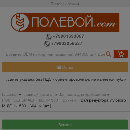
Гостевой режим
+79901693067
+79903056537
Меню
а сайте указана без НДС - ориентировочная, не является публичн
Главная
»
Главный каталог
»
Запчасти для комбайнов
»
РОСТСЕЛЬМАШ
»
ДОН-1500
»
Бункер
»
Вал редуктора углового
М ДОН-1500...604 % (шт.)