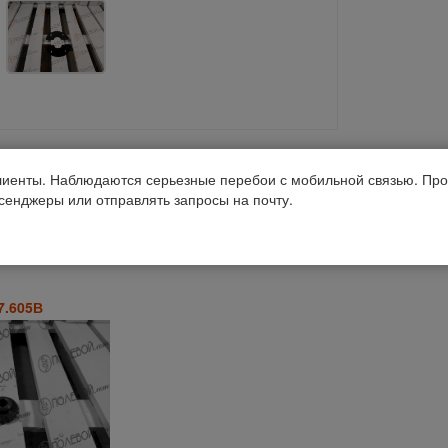
Получить консультацию
иенты. Наблюдаются серьезные перебои с мобильной связью. Про
ссенджеры или отправлять запросы на почту.
7.605В