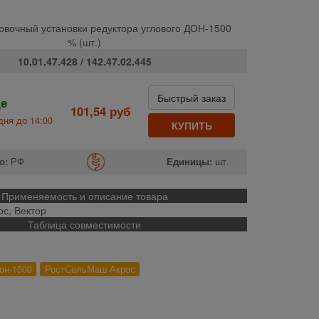
овочный установки редуктора углового ДОН-1500
% (шт.)
10.01.47.428 / 142.47.02.445
Быстрый заказ
де
101,54 руб
дня до 14:00
КУПИТЬ
о:
РФ
Единицы:
шт.
Применяемость и описание товара
ос, Вектор
Таблица совместимости
он-1500
РостСельМаш Акрос