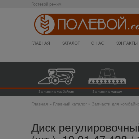
Гостевой режим
ГЛАВНАЯ
КАТАЛОГ
О НАС
КОНТАКТЫ
Запчасти к комбайнам
Запчасти к жаткам
Главная
»
Главный каталог
»
Запчасти для комбайн
Диск регулировочны
(шт.), 10.01.47.428 /