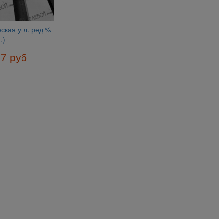
ская угл. ред.%
.)
77 руб