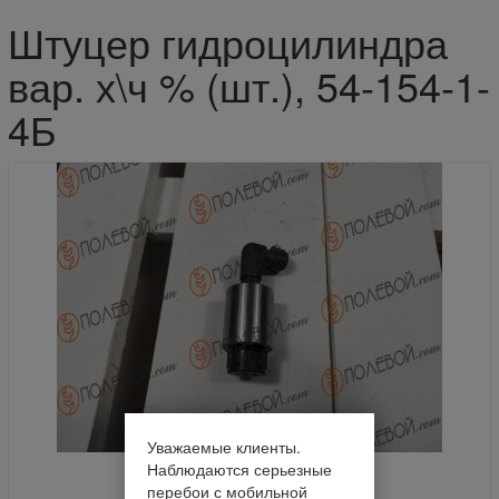
Штуцер гидроцилиндра
вар. х\ч % (шт.), 54-154-1-
4Б
Уважаемые клиенты.
Наблюдаются серьезные
перебои с мобильной