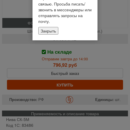
связью. Просьба писать/
звонить в мессенджеры или
отправлять запросы на
почту.
ФОТО
Закрыть
Штуцер гидроцилиндра вар. х\ч % (шт.)
54-154-1-4Б
На складе
Отправим завтра до 14:00
796,92 руб
Быстрый заказ
КУПИТЬ
Производство:
РФ
Единицы:
шт.
Применяемость и описание товара
Нива СК-5М
Код 1С: 83486