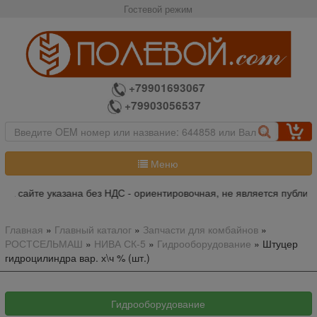
Гостевой режим
+79901693067
+79903056537
Меню
а сайте указана без НДС - ориентировочная, не является публичн
Главная
»
Главный каталог
»
Запчасти для комбайнов
»
РОСТСЕЛЬМАШ
»
НИВА СК-5
»
Гидрооборудование
»
Штуцер
гидроцилиндра вар. х\ч % (шт.)