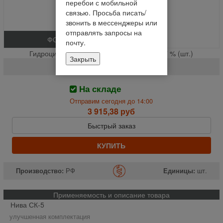
перебои с мобильной
связью. Просьба писать/
звонить в мессенджеры или
отправлять запросы на
ФОТО
почту.
Гидроцилиндр вариатора ходовой части Г % (шт.)
Закрыть
54-154-3М
На складе
Отправим сегодня до 14:00
3 915,38 руб
Быстрый заказ
КУПИТЬ
Производство:
РФ
Единицы:
шт.
Применяемость и описание товара
Нива СК-5
улучшенная комплектация