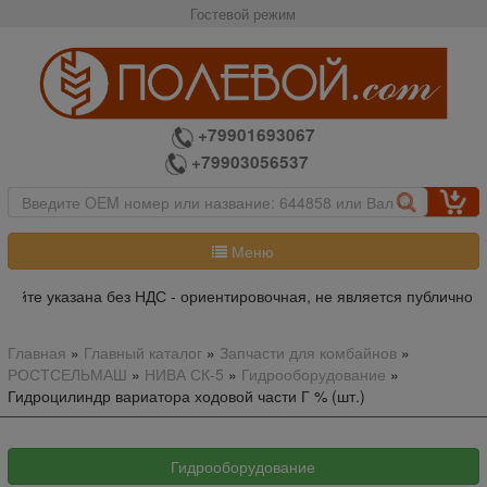
Гостевой режим
+79901693067
+79903056537
Меню
айте указана без НДС - ориентировочная, не является публичной о
Главная
»
Главный каталог
»
Запчасти для комбайнов
»
РОСТСЕЛЬМАШ
»
НИВА СК-5
»
Гидрооборудование
»
Гидроцилиндр вариатора ходовой части Г % (шт.)