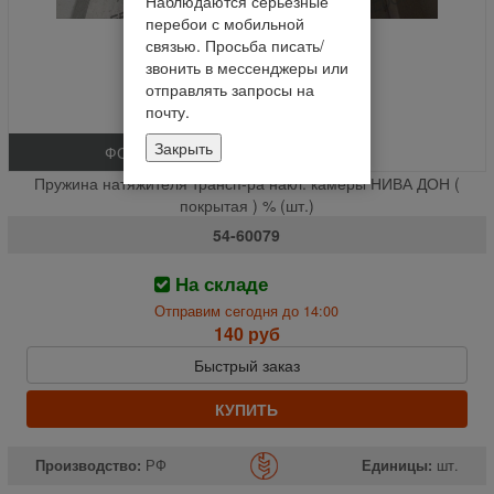
Наблюдаются серьезные
перебои с мобильной
связью. Просьба писать/
звонить в мессенджеры или
отправлять запросы на
почту.
Закрыть
ФОТО
Пружина натяжителя трансп-ра накл. камеры НИВА ДОН (
покрытая ) % (шт.)
54-60079
На складе
Отправим сегодня до 14:00
140 руб
Быстрый заказ
КУПИТЬ
Производство:
РФ
Единицы:
шт.