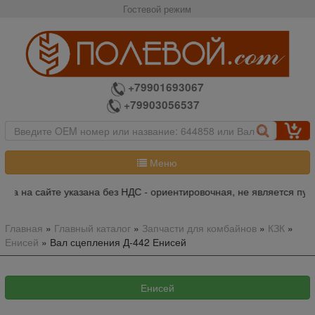
Гостевой режим
+79901693067
+79903056537
Меню
на на сайте указана без НДС - ориентировочная, не является пуб
Главная
»
Главный каталог
»
Запчасти для комбайнов
»
КЗК
»
Енисей
»
Вал сцепления Д-442 Енисей