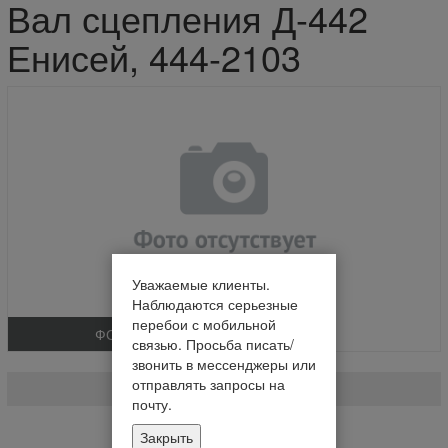
Вал сцепления Д-442
Енисей, 444-2103
Уважаемые клиенты.
Наблюдаются серьезные
перебои с мобильной
ФОТО
связью. Просьба писать/
Вал сцепления Д-442 Енисей
звонить в мессенджеры или
отправлять запросы на
444-2103
почту.
На складе
Закрыть