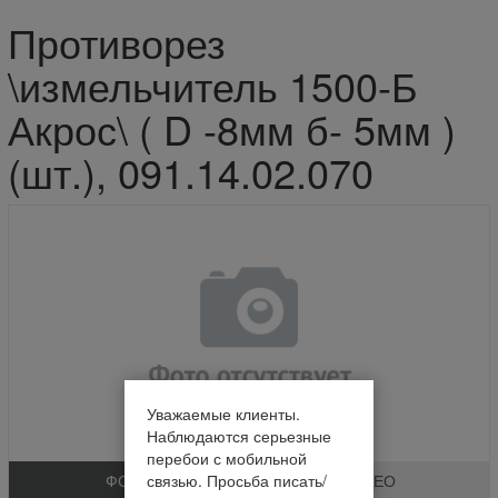
Противорез
\измельчитель 1500-Б
Акрос\ ( D -8мм б- 5мм )
(шт.), 091.14.02.070
Уважаемые клиенты.
Наблюдаются серьезные
перебои с мобильной
связью. Просьба писать/
ФОТО
ВИДЕО