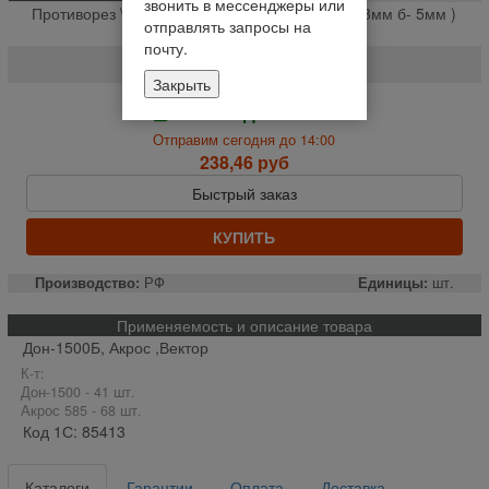
звонить в мессенджеры или
Противорез \измельчитель 1500-Б Акрос\ ( D -8мм б- 5мм )
отправлять запросы на
(шт.)
почту.
091.14.02.070
Закрыть
На складе
Отправим сегодня до 14:00
238,46 руб
Быстрый заказ
КУПИТЬ
Производство:
РФ
Единицы:
шт.
Применяемость и описание товара
Дон-1500Б, Акрос ,Вектор
К-т:
Дон-1500 - 41 шт.
Акрос 585 - 68 шт.
Код 1С: 85413
Каталоги
Гарантии
Оплата
Доставка