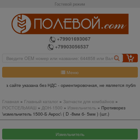
Гостевой режим
+79901693067
+79903056537
Меню
на сайте указана без НДС - ориентировочная, не является публич
Главная
»
Главный каталог
»
Запчасти для комбайнов
»
РОСТСЕЛЬМАШ
»
ДОН-1500
»
Измельчитель
»
Противорез
\измельчитель 1500-Б Акрос\ ( D -8мм б- 5мм ) (шт.)