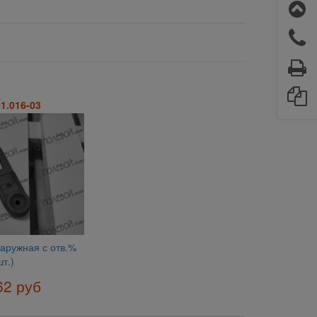
01.016-03
аружная с отв.%
шт.)
62 руб