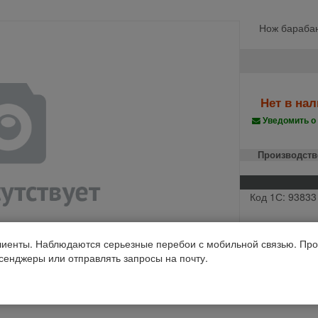
Нож барабан
Нет в на
Уведомить о
Производств
Код 1С: 93833
иенты. Наблюдаются серьезные перебои с мобильной связью. Про
ссенджеры или отправлять запросы на почту.