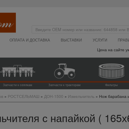
ОПЛАТА И ДОСТАВКА
ВЫСТАВКИ
УСЛУГИ
ПРАВ
Цена на сайте указа
Запчасти к сеялкам
Запчасти к тракторам
Фильтры
ов
»
РОСТСЕЛЬМАШ
»
ДОН-1500
»
Измельчитель
»
Нож барабана и
чителя с напайкой ( 165х6