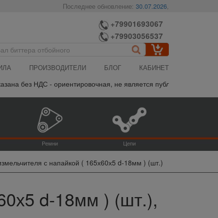
Последнее обновление:
30.07.2026
,
+79901693067
+79903056537
ИЛА
ПРОИЗВОДИТЕЛИ
БЛОГ
КАБИНЕТ
на без НДС - ориентировочная, не является публичной офертой, п
Ремни
Цепи
змельчителя с напайкой ( 165х60х5 d-18мм ) (шт.)
0х5 d-18мм ) (шт.),