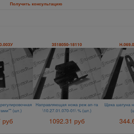
Получить консультацию
0.003У
3518050-18110
Н.069.
 регулировочная
Направляющая ножа реж ап-та
Щека шатуна н
ами** (шт.)
\10.27.01.070-01\ % (шт.)
(
7 руб
1092.31 руб
344.