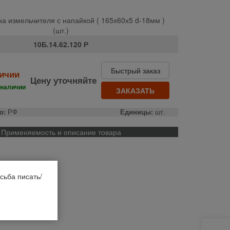
а измельчителя с напайкой ( 165х60х5 d-18мм )
(шт.)
10Б.14.62.120 Р
Быстрый заказ
личии
Цену уточняйте
 наличии
ЗАКАЗАТЬ
о:
РФ
Единицы:
шт.
Применяемость и описание товара
сьба писать/