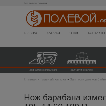
Гостевой режим
ГЛАВНАЯ
КАТАЛОГ
О НАС
КОНТАКТЫ
Запчасти к комбайнам
Запчасти к жаткам
Главная
»
Главный каталог
»
Запчасти для комбайн
Нож барабана измель
10Б.14.62.120 Р