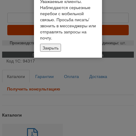
Уважаемые клиенты.
Уведомить о наличии
Наблюдаются серьезные
138,46 руб
перебои с мобильной
Быстрый заказ
связью. Просьба писать/
звонить в мессенджеры или
ЗАКАЗАТЬ
отправлять запросы на
почту.
Производство:
РФ
Единицы:
шт.
Закрыть
Применяемость и описание товара
Код 1С: 94317
Каталоги
Гарантии
Оплата
Доставка
Получить консультацию
Каталоги