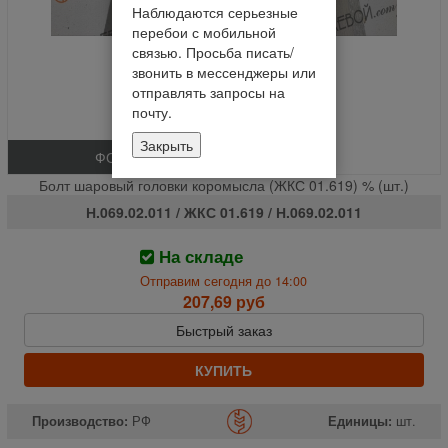
Наблюдаются серьезные
перебои с мобильной
связью. Просьба писать/
звонить в мессенджеры или
отправлять запросы на
почту.
Закрыть
ФОТО
Болт шаровый головки коромысла (ЖКС 01.619) % (шт.)
Н.069.02.011 / ЖКС 01.619 / Н.069.02.011
На складе
Отправим сегодня до 14:00
207,69 руб
Быстрый заказ
КУПИТЬ
Производство:
РФ
Единицы:
шт.