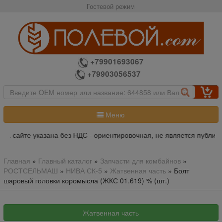
Гостевой режим
+79901693067
+79903056537
Меню
а сайте указана без НДС - ориентировочная, не является публичн
Главная
»
Главный каталог
»
Запчасти для комбайнов
»
РОСТСЕЛЬМАШ
»
НИВА СК-5
»
Жатвенная часть
»
Болт
шаровый головки коромысла (ЖКС 01.619) % (шт.)