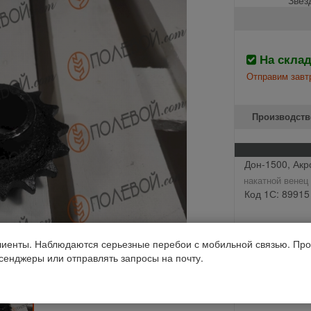
На скла
Отправим завтр
Производств
Дон-1500, Акр
накатной венец
Код 1С: 89915
иенты. Наблюдаются серьезные перебои с мобильной связью. Про
ссенджеры или отправлять запросы на почту.