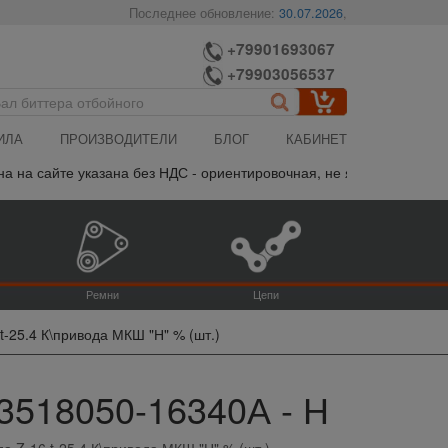
Последнее обновление:
30.07.2026
,
+79901693067
+79903056537
ИЛА
ПРОИЗВОДИТЕЛИ
БЛОГ
КАБИНЕТ
 сайте указана без НДС - ориентировочная, не является публично
Ремни
Цепи
t-25.4 К\привода МКШ "Н" % (шт.)
 3518050-16340А - Н
да Z-16 t-25.4 К\привода МКШ "Н" % (шт.)