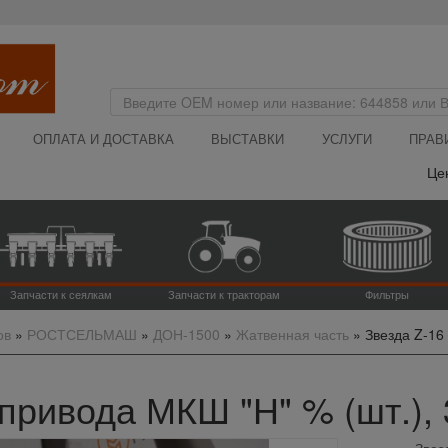
ОПЛАТА И ДОСТАВКА
ВЫСТАВКИ
УСЛУГИ
ПРАВ
Цена на
Запчасти к сеялкам
Запчасти к тракторам
Фильтры
ов
»
РОСТСЕЛЬМАШ
»
ДОН-1500
»
Жатвенная часть
»
Звезда Z-16 
К\привода МКШ "Н" % (шт.),
Звез