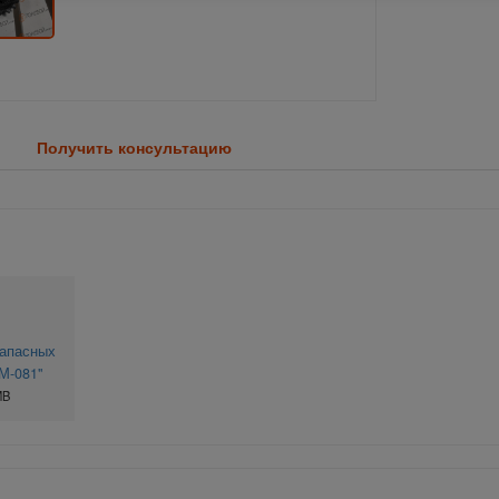
Получить консультацию
запасных
М-081"
MB