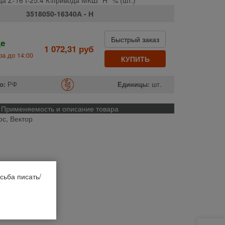
3518050-16340А - Н
Быстрый заказ
де
1 072,31 руб
а до 14:00
КУПИТЬ
о:
РФ
Единицы:
шт.
Применяемость и описание товара
ос, Вектор
сьба писать/