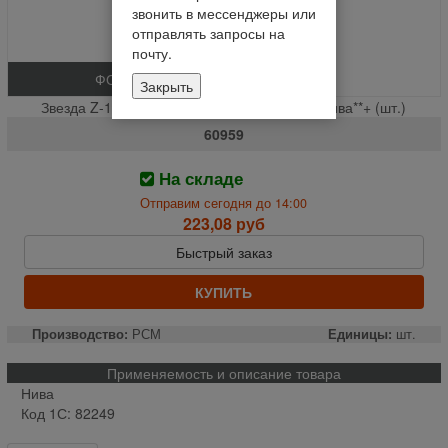
звонить в мессенджеры или
отправлять запросы на
почту.
ФОТО
Закрыть
Звезда Z-16 верх. шкива вариатора жатки Нива**+ (шт.)
60959
На складе
Отправим сегодня до 14:00
223,08 руб
Быстрый заказ
КУПИТЬ
Производство:
РСМ
Единицы:
шт.
Применяемость и описание товара
Нива
Код 1С: 82249