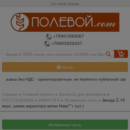
Гостевой режим
+79901693067
+79903056537
Меню
указана без НДС - ориентировочная, не является публичной оферто
Главная
»
Главный каталог
»
Запчасти для комбайнов
»
РОСТСЕЛЬМАШ
»
НИВА СК-5
»
Жатвенная часть
»
Звезда Z-16
верх. шкива вариатора жатки Нива**+ (шт.)