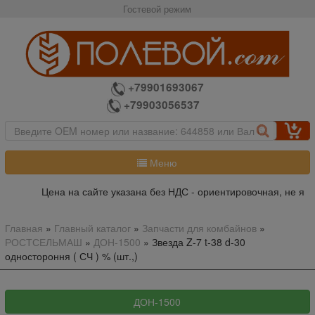
Гостевой режим
+79901693067
+79903056537
Меню
Цена на сайте указана без НДС - ориентировочная, не явля
Главная
»
Главный каталог
»
Запчасти для комбайнов
»
РОСТСЕЛЬМАШ
»
ДОН-1500
»
Звезда Z-7 t-38 d-30
одностороння ( СЧ ) % (шт.,)