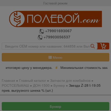
Гостевой режим
+79901693067
+79903056537
Меню
е итоговую цену у менеджера.
#
Минимальная стоимость заказа 
Главная
»
Главный каталог
»
Запчасти для комбайнов
»
РОСТСЕЛЬМАШ
»
ДОН-1500
»
Бункер
»
Звезда Z-28 t-19.05
прив. выгрузного шнека % (шт.)