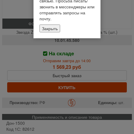
связью. Просьба писать/
звонить в мессенджеры или
отправлять запросы на
почту.
ФОТО
Закрыть
Звезда Z-28 t-19.05 прив. выгрузного шнека % (шт.)
10.01.45.580
На складе
Отправим завтра до 14:00
1 569,23 руб
Быстрый заказ
КУПИТЬ
Производство:
РФ
Единицы:
шт.
Применяемость и описание товара
Дон-1500
Код 1С: 82612