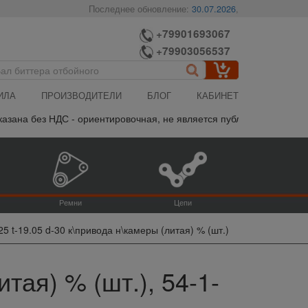
Последнее обновление:
30.07.2026
,
+79901693067
+79903056537
ИЛА
ПРОИЗВОДИТЕЛИ
БЛОГ
КАБИНЕТ
 без НДС - ориентировочная, не является публичной офертой, пож
Ремни
Цепи
25 t-19.05 d-30 к\привода н\камеры (литая) % (шт.)
тая) % (шт.), 54-1-