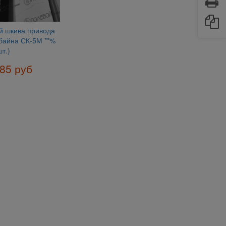
й шкива привода
байна СК-5М **%
шт.)
85 руб