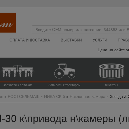
ОПЛАТА И ДОСТАВКА
ВЫСТАВКИ
УСЛУГИ
ПРАВ
Цена на сайте указана
Запчасти к сеялкам
Запчасти к тракторам
Фильтры
ов
»
РОСТСЕЛЬМАШ
»
НИВА СК-5
»
Наклонная камера
»
Звезда Z-
d-30 к\привода н\камеры (ли