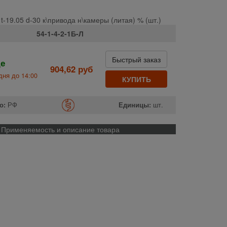
 t-19.05 d-30 к\привода н\камеры (литая) % (шт.)
54-1-4-2-1Б-Л
Быстрый заказ
де
904,62 руб
дня до 14:00
КУПИТЬ
о:
РФ
Единицы:
шт.
Применяемость и описание товара