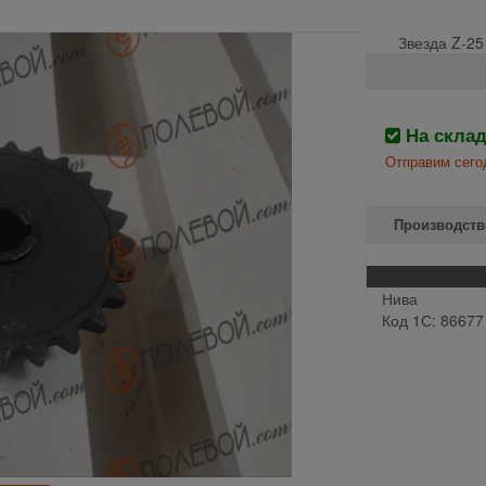
Звезда Z-25
На скла
Отправим сего
Производств
Нива
Код 1С: 86677