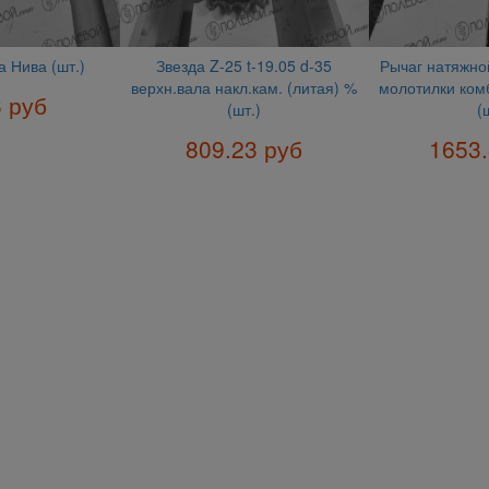
 Нива (шт.)
Звезда Z-25 t-19.05 d-35
Рычаг натяжно
верхн.вала накл.кам. (литая) %
молотилки ком
3 руб
(шт.)
(
809.23 руб
1653.