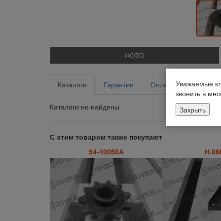
ФОТО
Уважаемые кл
Каталоги
Гарантии
Оплата
Доставка
звонить в ме
Каталоги не найдены
Закрыть
С этим товаром также покупают
54-10050А
Н.06