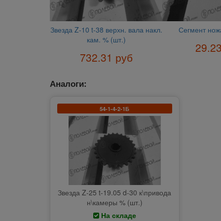
Звезда Z-10 t-38 верхн. вала накл.
Сегмент ножа
кам. % (шт.)
29.2
732.31 руб
Аналоги:
54-1-4-2-1Б
Звезда Z-25 t-19.05 d-30 к\привода
н\камеры % (шт.)
На складе