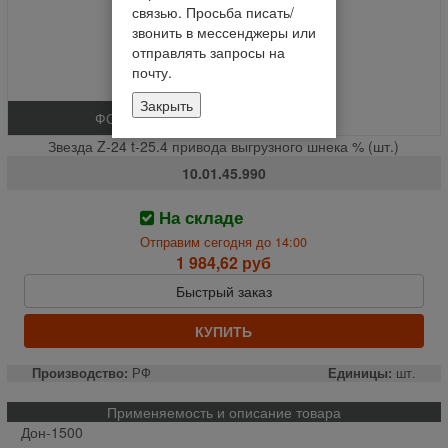
связью. Просьба писать/
звонить в мессенджеры или
отправлять запросы на
почту.
Закрыть
ФОТО
Звезда Z-24 t-25.4 привода выгрузного шнека % (шт.)
10.01.45.990
На складе
Отправим сегодня до 14:00
1 984,62 руб
Быстрый заказ
КУПИТЬ
Производство:
РФ
Единицы:
шт.
Применяемость и описание товара
Дон-1500