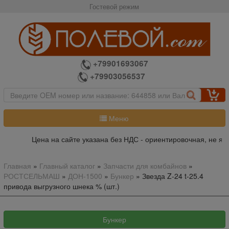
Гостевой режим
+79901693067
+79903056537
Меню
Цена на сайте указана без НДС - ориентировочная, не явл
Главная
»
Главный каталог
»
Запчасти для комбайнов
»
РОСТСЕЛЬМАШ
»
ДОН-1500
»
Бункер
»
Звезда Z-24 t-25.4
привода выгрузного шнека % (шт.)