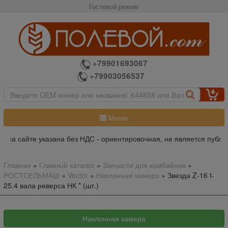
Гостевой режим
+79901693067
+79903056537
Меню
 на сайте указана без НДС - ориентировочная, не является публич
Главная
»
Главный каталог
»
Запчасти для комбайнов
»
РОСТСЕЛЬМАШ
»
Vector
»
Наклонная камера
»
Звезда Z-16 t-
25.4 вала реверса НК * (шт.)