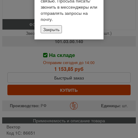
связью. Просьба писать/
звонить в мессенджеры или
отправлять запросы на
почту.
ФОТО
Закрыть
Звезда Z-16 t-25.4 вала реверса НК * (шт.)
101.03.00.140
На складе
Отправим сегодня до 14:00
1 153,85 руб
Быстрый заказ
КУПИТЬ
Производство:
РФ
Единицы:
шт.
Применяемость и описание товара
Вектор
Код 1С: 86651