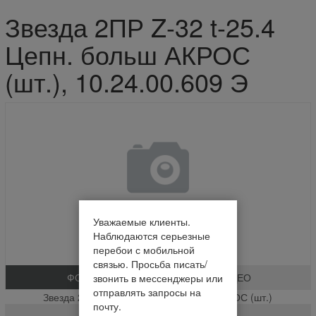
Звезда 2ПР Z-32 t-25.4
Цепн. больш АКРОС
(шт.), 10.24.00.609 Э
Уважаемые клиенты.
Наблюдаются серьезные
перебои с мобильной
связью. Просьба писать/
ФОТО
ВИДЕО
звонить в мессенджеры или
отправлять запросы на
Звезда 2ПР Z-32 t-25.4 Цепн. больш АКРОС (шт.)
почту.
10.24.00.609 Э