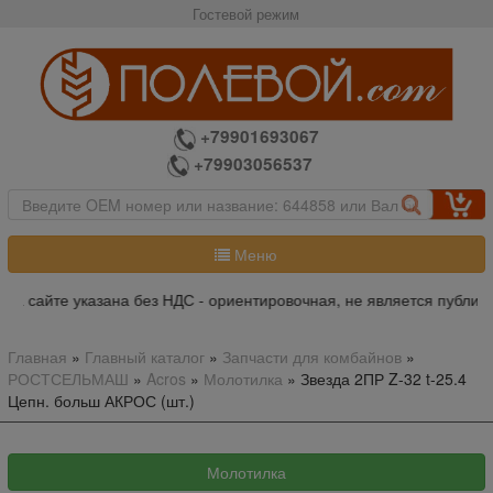
Гостевой режим
+79901693067
+79903056537
Меню
на сайте указана без НДС - ориентировочная, не является публичн
Главная
»
Главный каталог
»
Запчасти для комбайнов
»
РОСТСЕЛЬМАШ
»
Acros
»
Молотилка
»
Звезда 2ПР Z-32 t-25.4
Цепн. больш АКРОС (шт.)