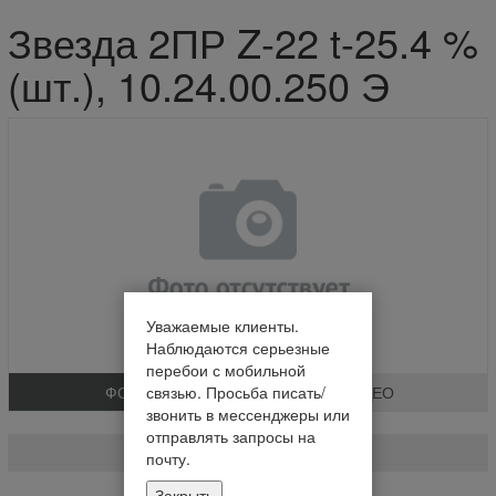
Звезда 2ПР Z-22 t-25.4 %
(шт.), 10.24.00.250 Э
Уважаемые клиенты.
Наблюдаются серьезные
перебои с мобильной
ФОТО
ВИДЕО
связью. Просьба писать/
звонить в мессенджеры или
Звезда 2ПР Z-22 t-25.4 % (шт.)
отправлять запросы на
10.24.00.250 Э
почту.
Закрыть