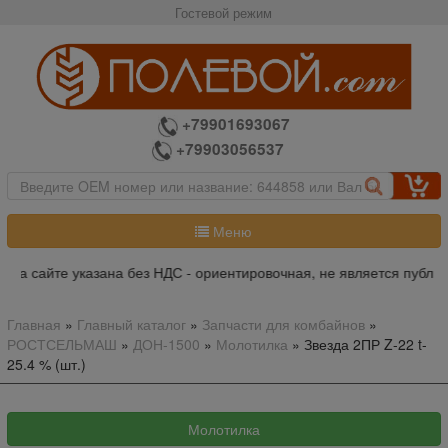
Гостевой режим
+79901693067
+79903056537
Меню
 на сайте указана без НДС - ориентировочная, не является публич
Главная
»
Главный каталог
»
Запчасти для комбайнов
»
РОСТСЕЛЬМАШ
»
ДОН-1500
»
Молотилка
»
Звезда 2ПР Z-22 t-
25.4 % (шт.)