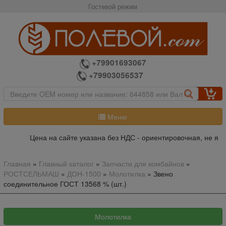
Гостевой режим
+79901693067
+79903056537
Меню
Цена на сайте указана без НДС - ориентировочная, не явля
Главная
»
Главный каталог
»
Запчасти для комбайнов
»
РОСТСЕЛЬМАШ
»
ДОН-1500
»
Молотилка
»
Звено
соединительное ГОСТ 13568 % (шт.)