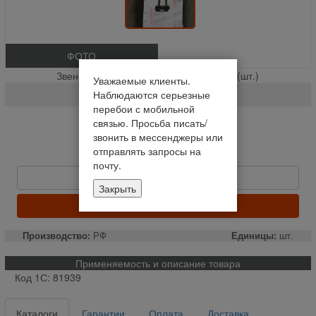
ФОТО
Звено соединительное ГОСТ 13568 % (шт.)
Уважаемые клиенты.
С-2ПР-25.4-114
Наблюдаются серьезные
перебои с мобильной
связью. Просьба писать/
На складе
звонить в мессенджеры или
Отправим сегодня до 14:00
отправлять запросы на
70 руб
почту.
Быстрый заказ
Закрыть
КУПИТЬ
Производство:
РФ
Единицы:
шт.
Применяемость и описание товара
Код 1С: 81939
Каталоги
Гарантии
Оплата
Доставка