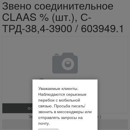
Звено соединительное
CLAAS % (шт.), С-
ТРД-38,4-3900 / 603949.1
Уважаемые клиенты.
Наблюдаются серьезные
перебои с мобильной
связью. Просьба писать/
ФОТО
звонить в мессенджеры или
Звено соединительное CLAAS % (шт.)
отправлять запросы на
почту.
С-ТРД-38,4-3900 / 603949.1