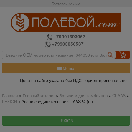
Гостевой режим
+79901693067
+79903056537
Меню
Цена на сайте указана без НДС - ориентировочная, не яв
Главная
»
Главный каталог
»
Запчасти для комбайнов
»
CLAAS
»
LEXION
»
Звено соединительное CLAAS % (шт.)