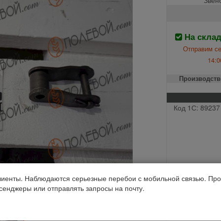
На скла
Отправим се
14:0
Производств
Код 1С: 89237
иенты. Наблюдаются серьезные перебои с мобильной связью. Про
ссенджеры или отправлять запросы на почту.