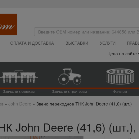
ОПЛАТА И ДОСТАВКА
ВЫСТАВКИ
УСЛУГИ
ПРАВ
Цена на сайте ука
Запчасти к сеялкам
Запчасти к тракторам
Фильтры
ов
»
John Deere
»
Звено переходное ТНК John Deere (41,6) (шт.)
К John Deere (41,6) (шт.),
Звено