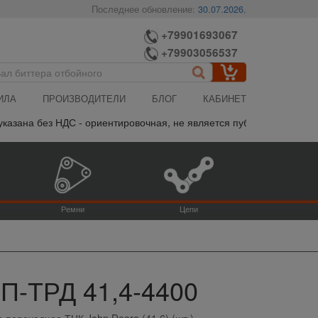
Последнее обновление:
30.07.2026
,
+79901693067
+79903056537
ИЛА
ПРОИЗВОДИТЕЛИ
БЛОГ
КАБИНЕТ
зана без НДС - ориентировочная, не является публичной офертой,
Ремни
Цепи
 П-ТРД 41,4-4400
 переходное ТНК John Deere (41,6) (шт.)