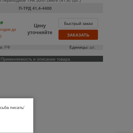
П-ТРД 41,4-4400
де
Быстрый заказ
Цену
годня до
уточняйте
ЗАКАЗАТЬ
0
о:
РФ
Единицы:
шт.
Применяемость и описание товара
сьба писать/