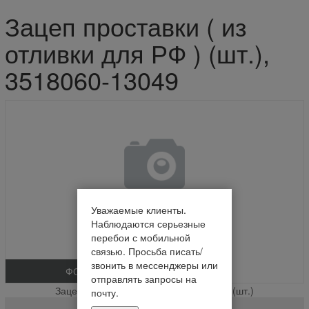
Зацеп проставки ( из
отливки для РФ ) (шт.),
3518060-13049
Уважаемые клиенты.
Наблюдаются серьезные
перебои с мобильной
связью. Просьба писать/
звонить в мессенджеры или
ФОТО
отправлять запросы на
Зацеп проставки ( из отливки для РФ ) (шт.)
почту.
3518060-13049