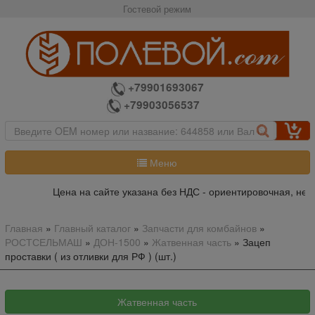
Гостевой режим
+79901693067
+79903056537
Меню
Цена на сайте указана без НДС - ориентировочная, не я
Главная
»
Главный каталог
»
Запчасти для комбайнов
»
РОСТСЕЛЬМАШ
»
ДОН-1500
»
Жатвенная часть
»
Зацеп
проставки ( из отливки для РФ ) (шт.)