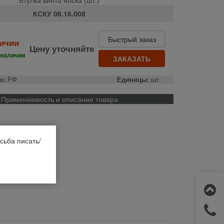
КСКУ 06.16.008
Быстрый заказ
личии
Цену уточняйте
 наличии
ЗАКАЗАТЬ
о:
РФ
Единицы:
шт.
Применяемость и описание товара
сьба писать/