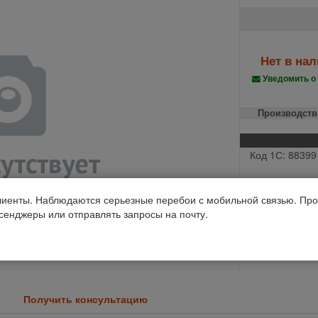
Нет в на
Уведомить о
Производств
Код 1С: 88399
иенты. Наблюдаются серьезные перебои с мобильной связью. Про
ссенджеры или отправлять запросы на почту.
Получить консультацию