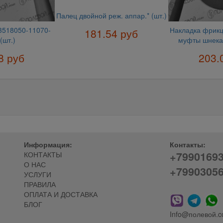
Палец двойной реж. аппар.* (шт.)
3518050-11070-
Накладка фрик
181.54 руб
(шт.)
муфты шнека 
8 руб
203.
Информация:
Контакты:
+7990169
КОНТАКТЫ
О НАС
+7990305
УСЛУГИ
ПРАВИЛА
ОПЛАТА И ДОСТАВКА
БЛОГ
Info@полевой.