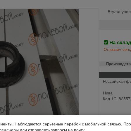
Втулка упо
На скла
Отправим сего
Производств
Российская ф
Нива
Код 1С: 82557
иенты. Наблюдаются серьезные перебои с мобильной связью. Про
ссенджеры или отправлять запросы на почту.