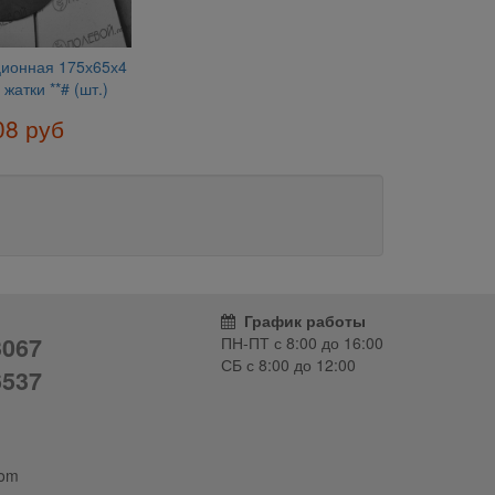
ционная 175х65х4
жатки **# (шт.)
08 руб
График работы
3067
ПН-ПТ с
8:00
до
16:00
СБ с
8:00
до
12:00
6537
com