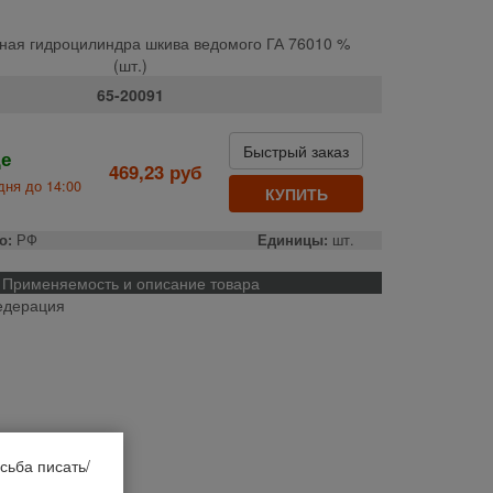
рная гидроцилиндра шкива ведомого ГА 76010 %
(шт.)
65-20091
Быстрый заказ
де
469,23 руб
дня до 14:00
КУПИТЬ
о:
РФ
Единицы:
шт.
Применяемость и описание товара
едерация
сьба писать/