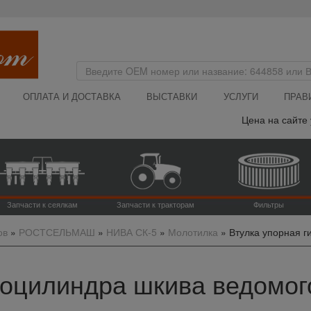
ОПЛАТА И ДОСТАВКА
ВЫСТАВКИ
УСЛУГИ
ПРАВ
Цена на сайте указ
Запчасти к сеялкам
Запчасти к тракторам
Фильтры
ов
»
РОСТСЕЛЬМАШ
»
НИВА СК-5
»
Молотилка
»
Втулка упорная г
оцилиндра шкива ведомого