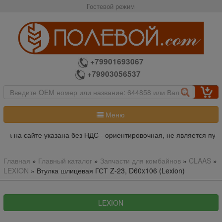
Гостевой режим
+79901693067
+79903056537
Меню
на на сайте указана без НДС - ориентировочная, не является публ
Главная
»
Главный каталог
»
Запчасти для комбайнов
»
CLAAS
»
LEXION
»
Втулка шлицевая ГСТ Z-23, D60x106 (Lexion)