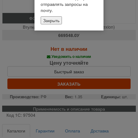
отправлять запросы на
почту.
ФОТО
Закрыть
Втулка шлицевая ГСТ Z-23, D60x106 (Lexion)
669548.0У
Нет в наличии
Уведомить о наличии
Цену уточняйте
Быстрый заказ
ЗАКАЗАТЬ
Производство:
РФ
Вес:
1.35
Единицы:
шт.
Применяемость и описание товара
Код 1С: 97504
Каталоги
Гарантии
Оплата
Доставка