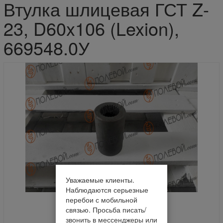
Втулка шлицевая ГСТ Z-
23, D60x106 (Lexion),
669548.0У
Уважаемые клиенты.
Наблюдаются серьезные
перебои с мобильной
связью. Просьба писать/
звонить в мессенджеры или