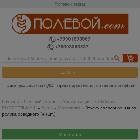
Гостевой режим
+79901693067
+79903056537
Меню
а сайте указана без НДС - ориентировочная, не является публично
Главная
»
Главный каталог
»
Запчасти для комбайнов
»
РОСТСЕЛЬМАШ
»
Acros
»
Молотилка
»
Втулка распорная шкива
ролика обводного**+ (шт.)