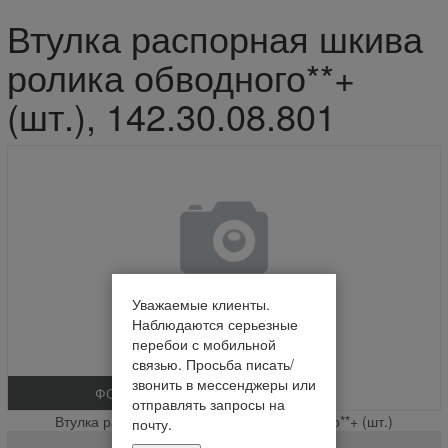
Втулка распорная шкива
ролика обводного**+
(шт.), 142.30.08.801
Уважаемые клиенты.
Наблюдаются серьезные
перебои с мобильной
связью. Просьба писать/
звонить в мессенджеры или
ФОТО
отправлять запросы на
Втулка распорная шкива ролика обводного**+ (шт.)
почту.
142.30.08.801