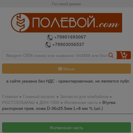
Гостевой режим
+79901693067
+79903056537
Меню
на сайте указана без НДС - ориентировочная, не является публич
Главная
»
Главный каталог
»
Запчасти для комбайнов
»
РОСТСЕЛЬМАШ
»
ДОН-1500
»
Жатвенная часть
»
Втулка
распорная прив. ножа D-36х25.5мм L=8 мм % (шт.)