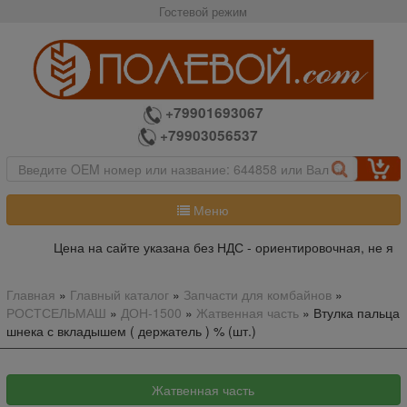
Гостевой режим
+79901693067
+79903056537
Меню
Цена на сайте указана без НДС - ориентировочная, не явля
Главная
»
Главный каталог
»
Запчасти для комбайнов
»
РОСТСЕЛЬМАШ
»
ДОН-1500
»
Жатвенная часть
»
Втулка пальца
шнека с вкладышем ( держатель ) % (шт.)