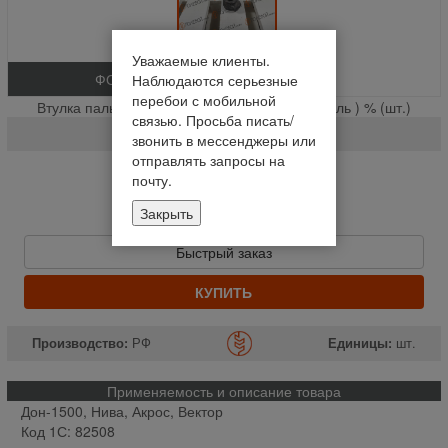
Уважаемые клиенты.
ФОТО
Наблюдаются серьезные
перебои с мобильной
Втулка пальца шнека с вкладышем ( держатель ) % (шт.)
связью. Просьба писать/
3518050-16810
звонить в мессенджеры или
отправлять запросы на
На складе
почту.
Отправим завтра до 14:00
Закрыть
243,38 руб
Быстрый заказ
КУПИТЬ
Производство:
РФ
Единицы:
шт.
Применяемость и описание товара
Дон-1500, Нива, Акрос, Вектор
Код 1С: 82508