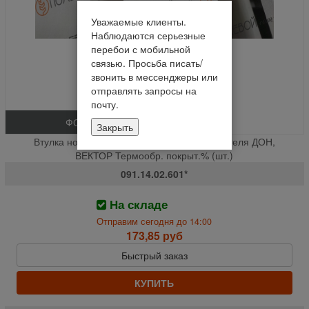
Уважаемые клиенты.
Наблюдаются серьезные
перебои с мобильной
связью. Просьба писать/
звонить в мессенджеры или
отправлять запросы на
почту.
ФОТО
Закрыть
Втулка ножа (Д-30 мм) барабана измельчителя ДОН,
ВЕКТОР Термообр. покрыт.% (шт.)
091.14.02.601*
На складе
Отправим сегодня до 14:00
173,85 руб
Быстрый заказ
КУПИТЬ