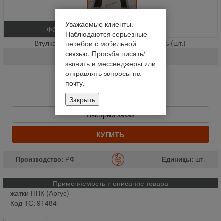
Уважаемые клиенты.
ФОТО
Наблюдаются серьезные
Втулка ( вкладыш ) ножа измельчителя % (шт.)
перебои с мобильной
связью. Просьба писать/
ППК-81.01.03.616
звонить в мессенджеры или
отправлять запросы на
На складе
почту.
Отправим сегодня до 14:00
Закрыть
110,77 руб
Быстрый заказ
КУПИТЬ
Производство:
РФ
Единицы:
шт.
Применяемость и описание товара
жатки ППК (Аргус)
Код 1С: 91484