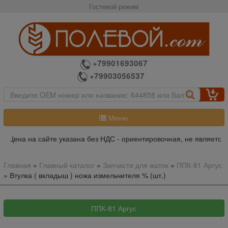
Гостевой режим
+79901693067
+79903056537
Меню
Цена на сайте указана без НДС - ориентировочная, не является п
Главная
»
Главный каталог
»
Запчасти для жаток
»
ППК-81 Аргус
»
Втулка ( вкладыш ) ножа измельчителя % (шт.)