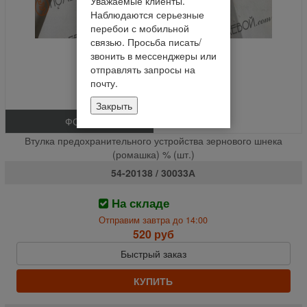
Уважаемые клиенты.
Наблюдаются серьезные
перебои с мобильной
связью. Просьба писать/
звонить в мессенджеры или
отправлять запросы на
почту.
Закрыть
ФОТО
Втулка предохранительного устройства зернового шнека
(ромашка) % (шт.)
54-20138 / 30033А
На складе
Отправим завтра до 14:00
520 руб
Быстрый заказ
КУПИТЬ