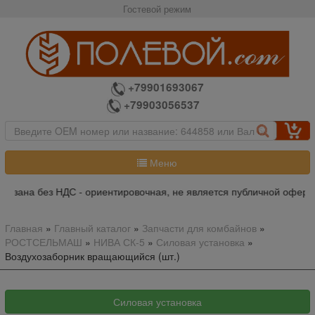
Гостевой режим
+79901693067
+79903056537
Меню
казана без НДС - ориентировочная, не является публичной оферто
Главная
»
Главный каталог
»
Запчасти для комбайнов
»
РОСТСЕЛЬМАШ
»
НИВА СК-5
»
Силовая установка
»
Воздухозаборник вращающийся (шт.)