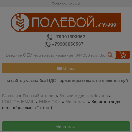
Гостевой режим
+79901693067
+79903056537
Меню
а на сайте указана без НДС - ориентировочная, не является публи
Главная
»
Главный каталог
»
Запчасти для комбайнов
»
РОСТСЕЛЬМАШ
»
НИВА СК-5
»
Молотилка
»
Вариатор хода
стар. обр. ремонт**+ (шт.)