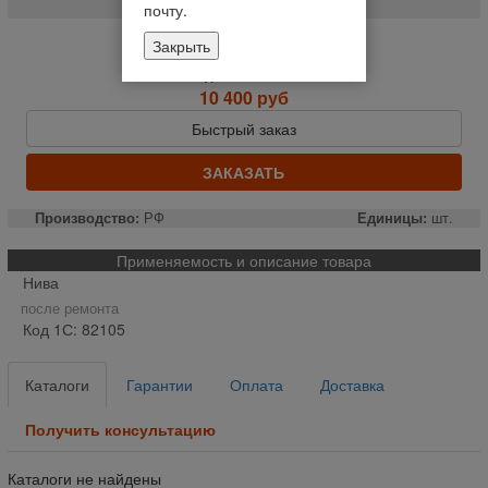
почту.
Закрыть
Нет в наличии
Уведомить о наличии
10 400 руб
Быстрый заказ
ЗАКАЗАТЬ
Производство:
РФ
Единицы:
шт.
Применяемость и описание товара
Нива
после ремонта
Код 1С: 82105
Каталоги
Гарантии
Оплата
Доставка
Получить консультацию
Каталоги не найдены