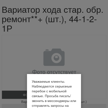
Вариатор хода стар. обр.
ремонт**+ (шт.), 44-1-2-
1Р
Уважаемые клиенты.
Наблюдаются серьезные
перебои с мобильной
ФОТО
связью. Просьба писать/
звонить в мессенджеры или
Вариатор хода стар. обр. ремонт**+ (шт.)
отправлять запросы на
44-1-2-1Р