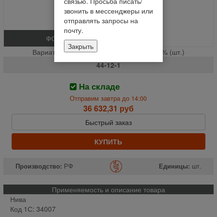
связью. Просьба писать/
звонить в мессенджеры или
отправлять запросы на
почту.
ФОТО
Закрыть
Вариатор хода стар. обр. (Блок шкивов) % (шт.)
44-12-1
На складе
Отправим завтра до 14:00
36 632,31 руб
Быстрый заказ
КУПИТЬ
Производство:
РФ
Единицы:
шт.
Применяемость и описание товара
Нива
Код 1С: 34007