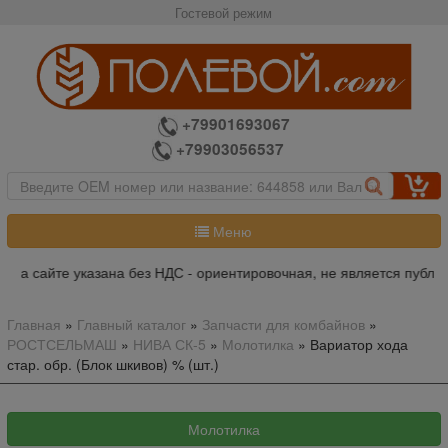
Гостевой режим
+79901693067
+79903056537
Меню
на сайте указана без НДС - ориентировочная, не является публич
Главная
»
Главный каталог
»
Запчасти для комбайнов
»
РОСТСЕЛЬМАШ
»
НИВА СК-5
»
Молотилка
»
Вариатор хода
стар. обр. (Блок шкивов) % (шт.)