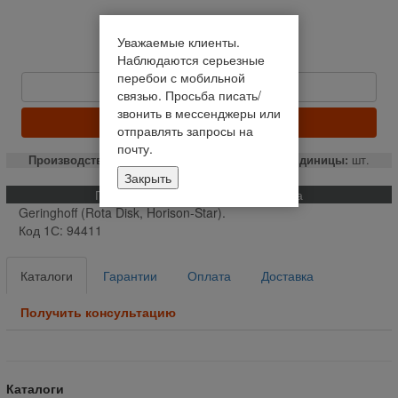
Нет в наличии
Уважаемые клиенты.
Уведомить о наличии
Наблюдаются серьезные
36 615,38 руб
перебои с мобильной
Быстрый заказ
связью. Просьба писать/
звонить в мессенджеры или
ЗАКАЗАТЬ
отправлять запросы на
почту.
Производство:
РФ
Единицы:
шт.
Закрыть
Применяемость и описание товара
Geringhoff (Rota Disk, Horison-Star).
Код 1С: 94411
Каталоги
Гарантии
Оплата
Доставка
Получить консультацию
Каталоги