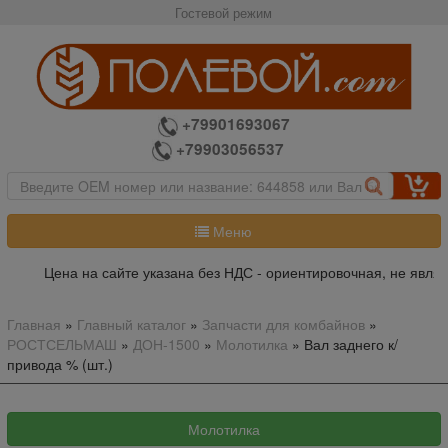
Гостевой режим
+79901693067
+79903056537
Меню
Цена на сайте указана без НДС - ориентировочная, не являет
Главная
»
Главный каталог
»
Запчасти для комбайнов
»
РОСТСЕЛЬМАШ
»
ДОН-1500
»
Молотилка
»
Вал заднего к/
привода % (шт.)