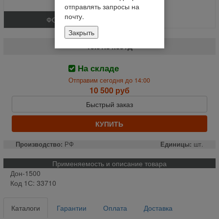
отправлять запросы на
почту.
ФОТО
Закрыть
Вал заднего к/привода % (шт.)
10.01.34.601Д
На складе
Отправим сегодня до 14:00
10 500 руб
Быстрый заказ
КУПИТЬ
Производство:
РФ
Единицы:
шт.
Применяемость и описание товара
Дон-1500
Код 1С: 33710
Каталоги
Гарантии
Оплата
Доставка