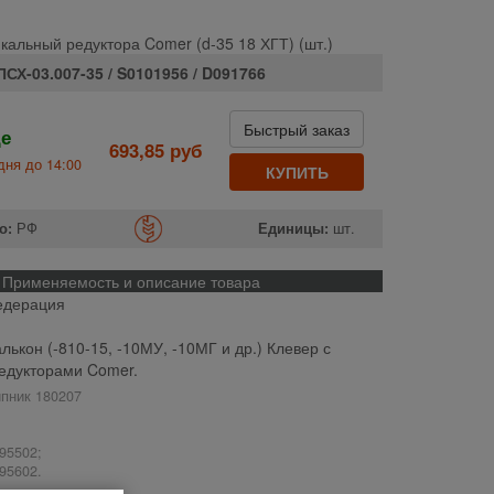
кальный редуктора Comer (d-35 18 ХГТ) (шт.)
ПСХ-03.007-35 / S0101956 / D091766
Быстрый заказ
де
693,85 руб
дня до 14:00
КУПИТЬ
о:
РФ
Единицы:
шт.
Применяемость и описание товара
едерация
ькон (-810-15, -10МУ, -10МГ и др.) Клевер с
едукторами Comer.
ипник 180207
95502;
95602.