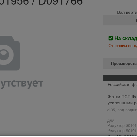
Вал верти
На скла
Отправим сего
Производств
Российская ф
Жатки ПСП Фал
усиленными р
d-35, под подш
для:
Редуктор S0101
Редуктор S0101
Код 1С: 85491