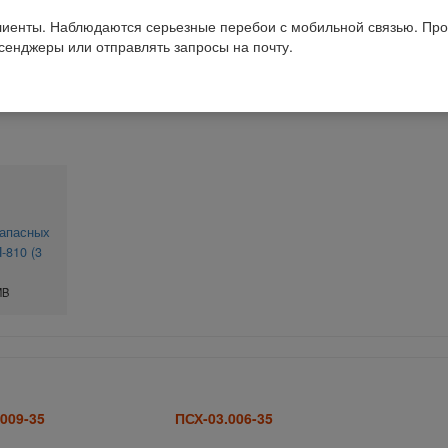
иенты. Наблюдаются серьезные перебои с мобильной связью. Про
ссенджеры или отправлять запросы на почту.
Получить консультацию
запасных
-810 (3
MB
009-35
ПСХ-03.006-35