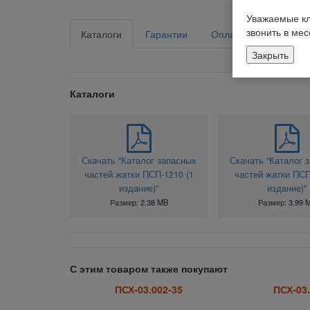
Уважаемые кл
звонить в ме
Каталоги
Гарантии
Оплата
Доставка
Закрыть
Каталоги
Скачать "Каталог запасных
Скачать "Каталог 
частей жатки ПСП-1210 (1
частей жатки ПСП
издание)"
издание)"
Размер: 2.38 MB
Размер: 3.99 
С этим товаром также покупают
ПСХ-03.002-35
ПСХ-03.