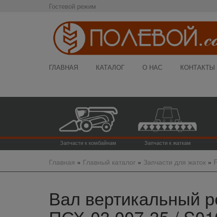
Гостевой режим
ГЛАВНАЯ
КАТАЛОГ
О НАС
КОНТАКТЫ
Запчасти к комбайнам
Запчасти к жаткам
Главная
»
Главный каталог
»
Запчасти для жаток
»
F
Вал вертикальный ре
ПСХ-03.007-35 / S01