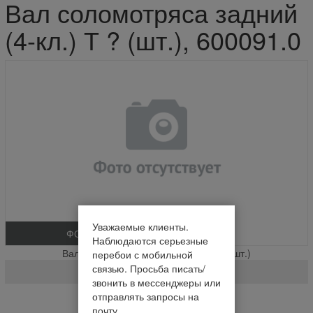
Вал соломотряса задний
(4-кл.) Т ? (шт.), 600091.0
Уважаемые клиенты.
ФОТО
Наблюдаются серьезные
Вал соломотряса задний (4-кл.) Т ? (шт.)
перебои с мобильной
связью. Просьба писать/
600091.0
звонить в мессенджеры или
отправлять запросы на
На складе
почту.