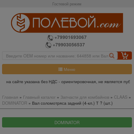
Гостевой режим
+79901693067
+79903056537
Меню
а на сайте указана без НДС - ориентировочная, не является публи
Главная
»
Главный каталог
»
Запчасти для комбайнов
»
CLAAS
»
DOMINATOR
»
Вал соломотряса задний (4-кл.) Т ? (шт.)