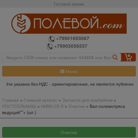
Гостевой режим
+79901693067
+79903056537
Меню
айте указана без НДС - ориентировочная, не является публичной 
Главная
»
Главный каталог
»
Запчасти для комбайнов
»
РОСТСЕЛЬМАШ
»
НИВА СК-5
»
Очистка
»
Вал соломотряса
ведущий**+ (шт.)