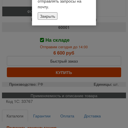
отправлять запросы на
почту.
ФОТО
Закрыть
Вал соломотряса ведущий**+ (шт.)
60001
На складе
Отправим сегодня до 14:00
6 600 руб
Быстрый заказ
КУПИТЬ
Производство:
РФ
Единицы:
шт.
Применяемость и описание товара
Код 1С: 33767
Каталоги
Гарантии
Оплата
Доставка
Получить консультацию