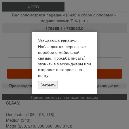
ФОТО
Вал соломотряса передний (6-кл) в сборе с опорами и
подшипниками Т % (шт.)
176968.1 / 735032.0
На складе
Уважаемые клиенты.
Наблюдаются серьезные
Отправим сегодня до 14:00
перебои с мобильной
85 272,31 руб
связью. Просьба писать/
Быстрый заказ
звонить в мессенджеры или
отправлять запросы на
КУПИТЬ
почту.
Закрыть
Производство:
Турция
Единицы:
шт.
Применяемость и описание товара
CLAAS:
Dominator (106, 108, 118);
Medion (340);
Mega (208, 218, 300 360, 300 370);