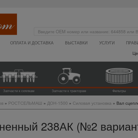
ОПЛАТА И ДОСТАВКА
ВЫСТАВКИ
УСЛУГИ
ПРАВ
Цена на
Запчасти к сеялкам
Запчасти к тракторам
Фильтры
ов
»
РОСТСЕЛЬМАШ
»
ДОН-1500
»
Силовая установка
»
Вал сцепл
енный 238АК (№2 вариант, 