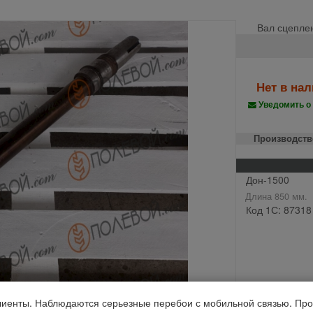
Вал сцеплен
Нет в на
Уведомить о
Производств
Дон-1500
Длина 850 мм.
Код 1С: 87318
иенты. Наблюдаются серьезные перебои с мобильной связью. Про