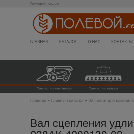
Гостевой режим
ГЛАВНАЯ
КАТАЛОГ
О НАС
КОНТАКТЫ
Запчасти к комбайнам
Запчасти к жаткам
Главная
»
Главный каталог
»
Запчасти для комбайн
Вал сцепления удлин
238АК-4200130-02