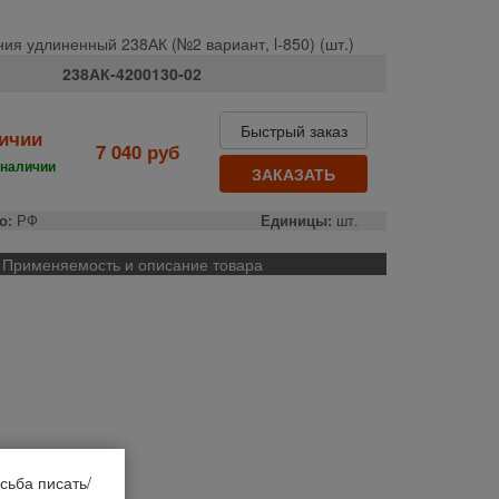
ия удлиненный 238АК (№2 вариант, l-850) (шт.)
238АК-4200130-02
Быстрый заказ
личии
7 040 руб
 наличии
ЗАКАЗАТЬ
о:
РФ
Единицы:
шт.
Применяемость и описание товара
сьба писать/