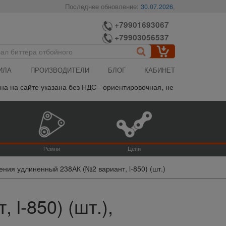
Последнее обновление:
30.07.2026
,
+79901693067
+79903056537
ИЛА
ПРОИЗВОДИТЕЛИ
БЛОГ
КАБИНЕТ
 сайте указана без НДС - ориентировочная, не является публично
Ремни
Цепи
ения удлиненный 238АК (№2 вариант, l-850) (шт.)
l-850) (шт.),