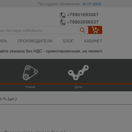
Последнее обновление:
30.07.2026
,
+79901693067
+79903056537
ИЛА
ПРОИЗВОДИТЕЛИ
БЛОГ
КАБИНЕТ
 указана без НДС - ориентировочная, не является публичной оферт
Ремни
Цепи
о % (шт.)
Вал редуктора углового % (шт.)