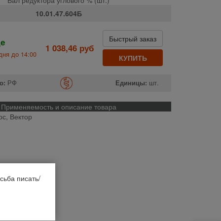
10.01.47.604Б
Быстрый заказ
де
1 038,46 руб
дня до 14:00
КУПИТЬ
о:
РФ
Единицы:
шт.
Применяемость и описание товара
ос, Вектор
сьба писать/