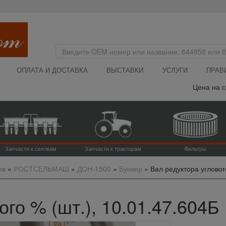
ОПЛАТА И ДОСТАВКА
ВЫСТАВКИ
УСЛУГИ
ПРАВ
Цена на сайте
Запчасти к сеялкам
Запчасти к тракторам
Фильтры
ов
»
РОСТСЕЛЬМАШ
»
ДОН-1500
»
Бункер
»
Вал редуктора угловог
ого % (шт.), 10.01.47.604Б