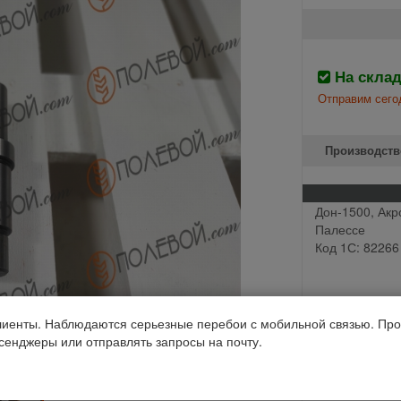
На скла
Отправим сего
Производств
Дон-1500, Акр
Палессе
Код 1С: 82266
иенты. Наблюдаются серьезные перебои с мобильной связью. Про
ссенджеры или отправлять запросы на почту.