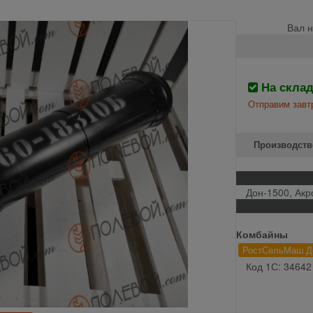
Вал н
На скла
Отправим завтр
Производств
Дон-1500, Акр
Комбайны
РостСельМаш Д
Код 1С: 34642