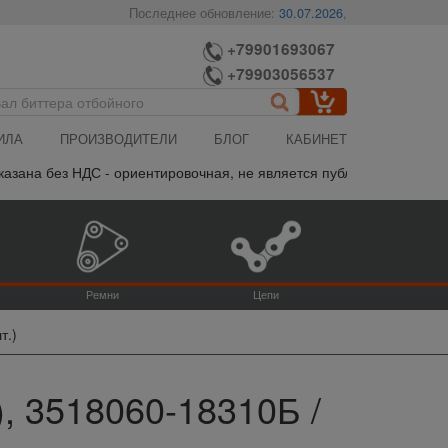
Последнее обновление:
30.07.2026
,
+79901693067
+79903056537
ИЛА
ПРОИЗВОДИТЕЛИ
БЛОГ
КАБИНЕТ
а без НДС - ориентировочная, не является публичной офертой, пож
Ремни
Цепи
т.)
, 3518060-18310Б /