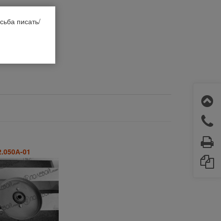
сьба писать/
2.050А-01