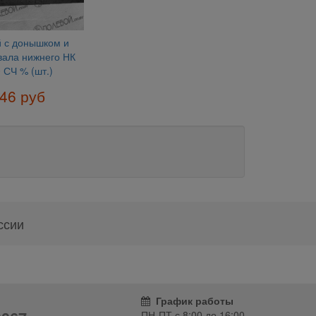
й с донышком и
вала нижнего НК
 СЧ % (шт.)
46 руб
ссии
График работы
ПН-ПТ с
8:00
до
16:00