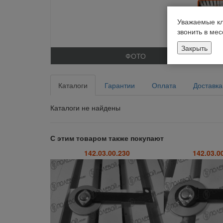
Уважаемые кл
звонить в ме
Закрыть
ФОТО
Каталоги
Гарантии
Оплата
Доставка
Каталоги не найдены
С этим товаром также покупают
142.03.00.230
142.03.0