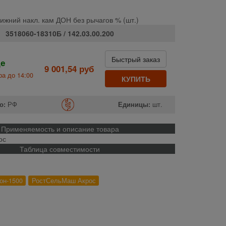
ижний накл. кам ДОН без рычагов % (шт.)
3518060-18310Б / 142.03.00.200
Быстрый заказ
де
9 001,54 руб
а до 14:00
КУПИТЬ
о:
РФ
Единицы:
шт.
Применяемость и описание товара
ос
Таблица совместимости
он-1500
РостСельМаш Акрос