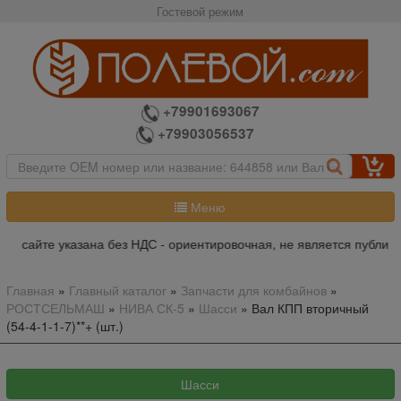
Гостевой режим
+79901693067
+79903056537
Меню
а сайте указана без НДС - ориентировочная, не является публичн
Главная
»
Главный каталог
»
Запчасти для комбайнов
»
РОСТСЕЛЬМАШ
»
НИВА СК-5
»
Шасси
»
Вал КПП вторичный
(54-4-1-1-7)**+ (шт.)