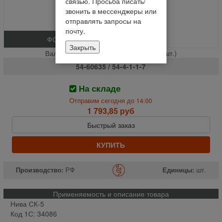
связью. Просьба писать/
звонить в мессенджеры или
отправлять запросы на
почту.
ФОТО
Закрыть
Вал КПП вторичный (54-4-1-1-7)**+ (шт.)
54-60635 / 54-4-1-1-7
На складе
Отправим сегодня до 14:00
1 793,85 руб
Быстрый заказ
КУПИТЬ
Производство:
РФ
Единицы:
шт.
Применяемость и описание товара
Нива СК-5
Код 1С: 34086