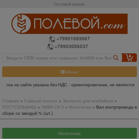
Гостевой режим
+79901693067
+79903056537
Меню
Цена на сайте указана без НДС - ориентировочная, не является пу
Главная
»
Главный каталог
»
Запчасти для комбайнов
»
РОСТСЕЛЬМАШ
»
НИВА СК-5
»
Молотилка
»
Вал контрпривода в
сборе со звездой % (шт.)