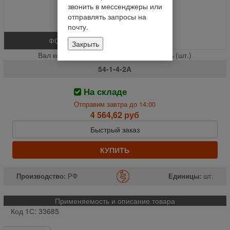
звонить в мессенджеры или
отправлять запросы на
почту.
ФОТО
Закрыть
Вал контрпривода в сборе со звездой % (шт.)
54-1-4-2А
На складе
Отправим завтра до 14:00
4 564,62 руб
Быстрый заказ
КУПИТЬ
Производство:
РФ
Единицы:
шт.
Применяемость и описание товара
Код 1С: 33685